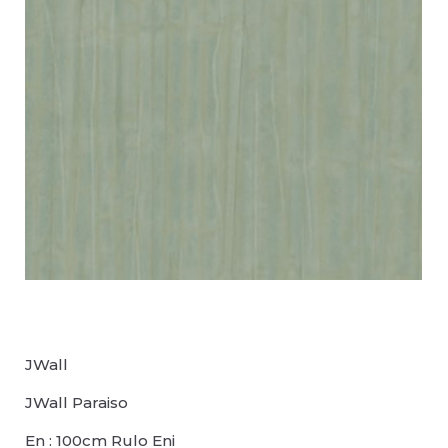
JWall
JWall Paraiso
En
:
100
cm Rulo Eni