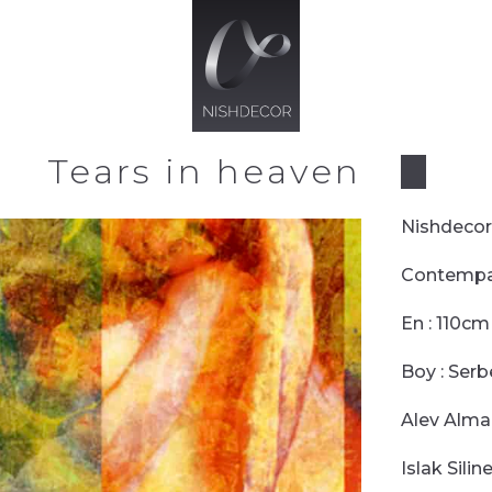
Tears in heaven
Nishdeco
Contempa
En
:
110
cm 
Boy
:
Serb
Alev Alma
Islak Siline