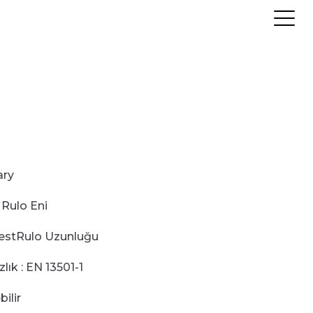
r
ry
Rulo Eni
est
Rulo Uzunluğu
zlık
:
EN 13501-1
bilir