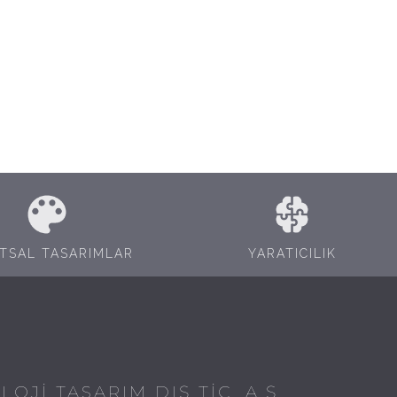
TSAL TASARIMLAR
YARATICILIK
OJİ TASARIM DIŞ TİC. A.Ş.