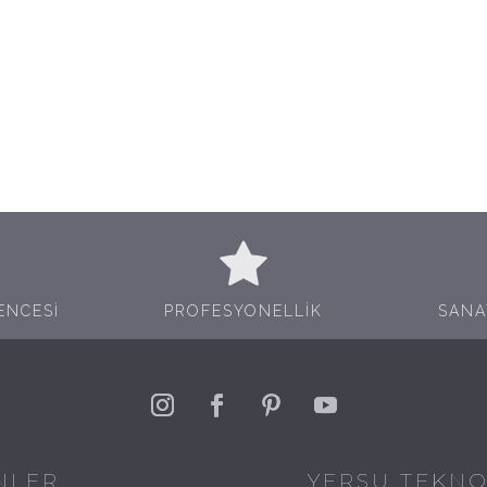
ENCESİ
PROFESYONELLİK
SANA
NLER
YERSU TEKNOL