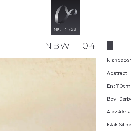
NBW 1104
Nishdeco
Abstract
En
:
110
cm 
Boy
:
Serb
Alev Alma
Islak Siline