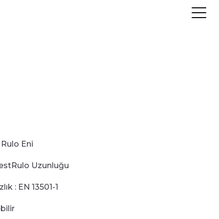
r
Rulo Eni
est
Rulo Uzunluğu
zlık
:
EN 13501-1
bilir